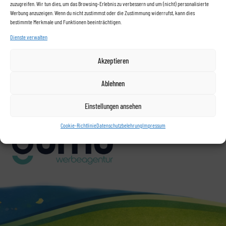
zuzugreifen. Wir tun dies, um das Browsing-Erlebnis zu verbessern und um (nicht) personalisierte
Werbung anzuzeigen. Wenn du nicht zustimmst oder die Zustimmung widerrufst, kann dies
bestimmte Merkmale und Funktionen beeinträchtigen.
Versanddienstleister
Dienste verwalten
Akzeptieren
Ablehnen
Einstellungen ansehen
Betreiber
Cookie-Richtlinie
Datenschutzbelehrung
Impressum