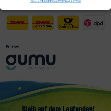
Cookie-Richtlinie
Datenschutzbelehrung
Impressum
Versanddienstleister
Betreiber
Bleib auf dem Laufenden!