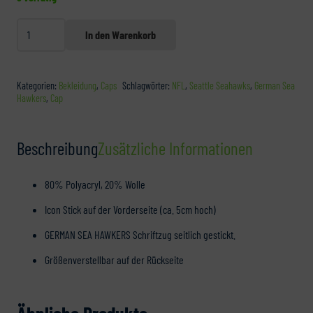
Snapback-
In den Warenkorb
Cap
"GSH-
Icon"
Kategorien:
Bekleidung
,
Caps
Schlagwörter:
NFL
,
Seattle Seahawks
,
German Sea
Hawkers
,
Cap
2024
Menge
Beschreibung
Zusätzliche Informationen
80% Polyacryl, 20% Wolle
Icon Stick auf der Vorderseite (ca. 5cm hoch)
GERMAN SEA HAWKERS Schriftzug seitlich gestickt.
Größenverstellbar auf der Rückseite