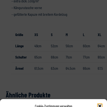
– extra dick: 330g/m²
– Kängurutasche vorne
– gefütterte Kapuze mit breitem Kordelzug
Größe
XS
S
M
L
XL
Länge
49cm
52cm
56cm
60cm
64cm
Schulter
65cm
68cm
71cm
77cm
80cm
Ärmel
61,5cm
63cm
64,5cm
66cm
67,5
Ähnliche Produkte
Cookie-Zustimmung verwalten