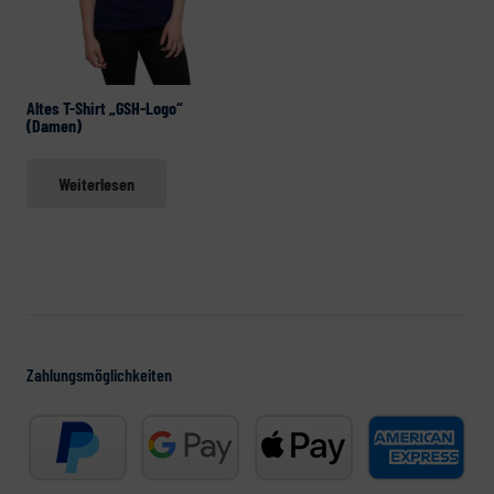
Optio
können
könne
auf
auf
der
Altes T-Shirt „GSH-Logo“
der
Produktseite
(Damen)
Produ
gewählt
gewäh
Weiterlesen
werden
werd
Zahlungsmöglichkeiten