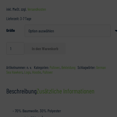
inkl. MwSt.
zzgl.
Versandkosten
Lieferzeit:
3-7 Tage
Größe
Hoodie
In den Warenkorb
"GSH-
Logo"
Menge
Artikelnummer:
n. v.
Kategorien:
Pullover
,
Bekleidung
Schlagwörter:
German
Sea Hawkers
,
Logo
,
Hoodie
,
Pullover
Beschreibung
Zusätzliche Informationen
– 70% Baumwolle, 30% Polyester