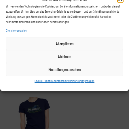
ANGEBOT!
Wir verwenden Technologien wie Cookies, um Geräteinformationen zu speichern und/oder darauf
zuzugreifen. Wir tun dies, um das Browsing-Erlebnis zu verbessern und um (nicht) personalisierte
Werbung anzuzeigen. Wenn du nicht zustimmst oder die Zustimmung widerrufst, kann dies
bestimmte Merkmale und Funktionen beeinträchtigen.
Dienste verwalten
Akzeptieren
T-Shirt für Kinder „GSH-Logo“
2025 Winter Special German Sea
Ablehnen
Hawkers – T-Shirt in Weiß
16,95
€
Ursprünglicher
Aktueller
25,95
€
18,00
€
Einstellungen ansehen
Dieses
Preis
Preis
Diese
Ausführung wählen
Produkt
Cookie-Richtlinie
Datenschutzbelehrung
Impressum
Ausführung wählen
war:
ist:
Produ
weist
25,95 €
18,00 €.
weist
mehrere
mehre
Varianten
Varia
auf.
auf.
Die
Die
Optionen