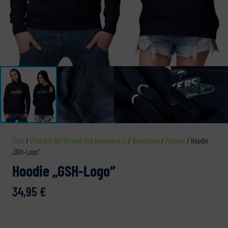
Start
/
Produkte der German Sea Hawkers e.V.
/
Bekleidung
/
Pullover
/ Hoodie
„GSH-Logo“
Hoodie „GSH-Logo“
34,95
€